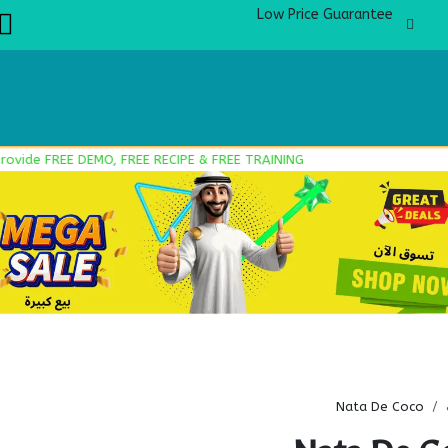
Low Price Guarantee
ition
Boba Academy
Product Knowledge
Products
About Us
e FREE DEMO, FREE RECIPE & FREE TRAINING.
Nata De Coco